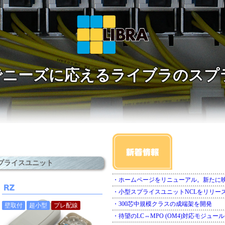
でニーズに応えるライブラのスプ
プライスユニット
・ホームページをリニューアル。新たに
・小型スプライスユニットNCLをリリー
・300芯中規模クラスの成端架を開発
壁取付
超小型
プレ配線
・待望のLC⇔MPO (OM4)対応モジュー